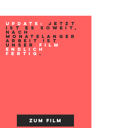
Update:
Jetzt
ist es soweit,
nach
monatelanger
Arbeit ist
unser
Film
endlich
fertig
.
Zum Film