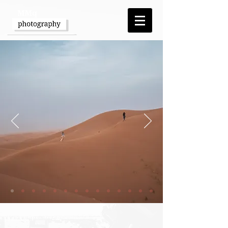
This Site
is about...
Willkommen auf unserer Webseite rund
um
Reisen
und
Fotografie
. Wir sind