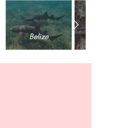
Belize
Eine Galerie mit unseren
schönsten Bildern
Wir haben schon viele schöne Bilder
gemacht, von atemberaubenden
Landschaftsaufnahmen über, abgelegene
Orten bis hin zu charakterstarken
Portraits von Mensch und Tier - die
Vielfalt ist groß. Hier sind unsere