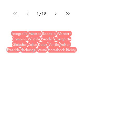
1
/
18
Fotografie
Mustsee
Roadtrip
Wandern
Camping
Wildlife
Beachlife
Berghütte
Gletscher
Zelten
Kajak
Vanlife
Vulkan
Freeride
dschungel
Wüste
Horseback Riding
Registriere Dich
hier
für unseren
Newsletter
, um auf den
Laufenden zu bleiben.
E-Mail-Adresse eingeben
Abonnieren