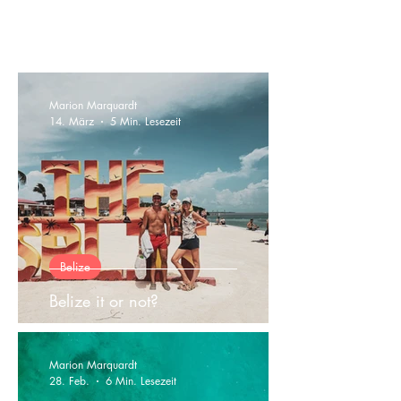
besonderen Themen interessiert bist,
kommst Du mit den Tags schneller ans
Ziel.
Marion Marquardt
14. März
5 Min. Lesezeit
Belize
Belize it or not?
Marion Marquardt
28. Feb.
6 Min. Lesezeit