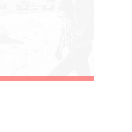
Marion und Micha, zwei Foto- und
Videographen auf Weltreise. Zusammen
sind wir
mmq-photography.
Mehr über
uns findest du
hier
. Wenn Dir unsere
Seite gefällt und Du regelmäßig über
Updates
informiert werden willst,
registriere Dich doch gerne in unserem
Blog
. Magst Du mit uns Kontakt
aufnehmen, hast Fragen oder ein
Projekt, dass Du mit uns umsetzen
möchtest? Dann nutze gerne eine der
vielen angebotenen Möglichkeiten uns
zu kontaktieren.
N
euste Updates auf unserem
Weltreise Blog
Hier siehst Du auf die Schnelle, was wir
zuletzt gemacht haben und wo wir uns
gerade befinden. Wenn Du an