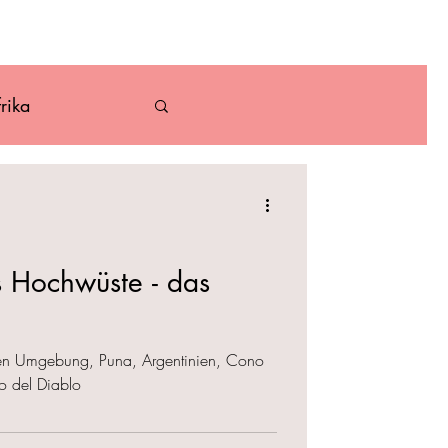
ber
Kontakt
rika
Karibik
s Hochwüste - das
chen Umgebung, Puna, Argentinien, Cono
to del Diablo