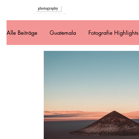
Home
Alle Beiträge
Guatemala
Fotografie Highlights
Südeuropa
Brasilien
Argentinien
Ur
Bolivien
Peru
Ecuador
Kolumbien