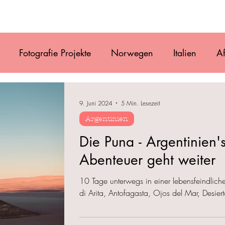
Film
Blog
Referenzen
Gallery
Ü
Fotografie Projekte
Norwegen
Italien
Af
uguay
Antarktis
Chile
Vanlife
Alaska
9. Juni 2024
5 Min. Lesezeit
Argentinien
Osteuropa
Costa Rica
Mexiko
Belize
Die Puna - Argentinien'
Abenteuer geht weiter
10 Tage unterwegs in einer lebensfeindli
di Arita, Antofagasta, Ojos del Mar, Desier