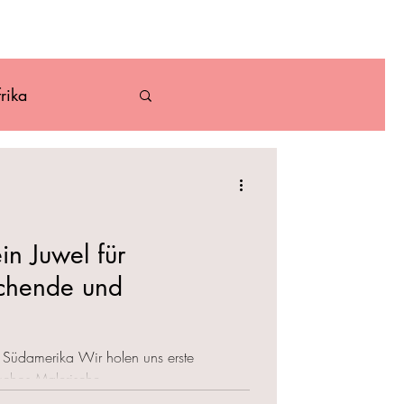
ber
Kontakt
rika
Karibik
in Juwel für
uchende und
ür Südamerika Wir holen uns erste
uchos Malerische...