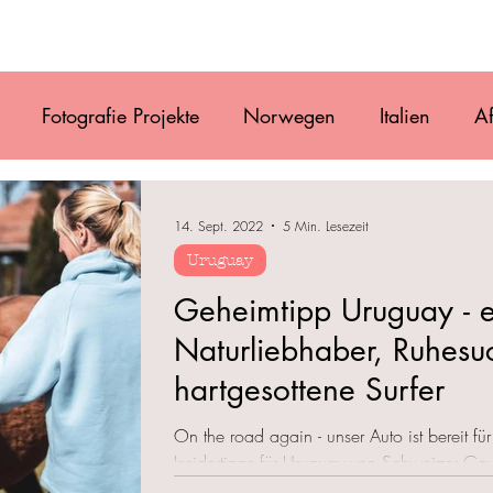
Film
Blog
Referenzen
Gallery
Ü
Fotografie Projekte
Norwegen
Italien
Af
uguay
Antarktis
Chile
Vanlife
Alaska
14. Sept. 2022
5 Min. Lesezeit
Uruguay
Osteuropa
Costa Rica
Mexiko
Belize
Geheimtipp Uruguay - e
Naturliebhaber, Ruhes
hartgesottene Surfer
On the road again - unser Auto ist bereit f
Insidertipps für Uruguay von Schweizer Ga