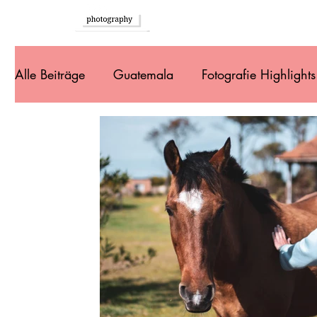
Home
Alle Beiträge
Guatemala
Fotografie Highlights
Südeuropa
Brasilien
Argentinien
Ur
Bolivien
Peru
Ecuador
Kolumbien