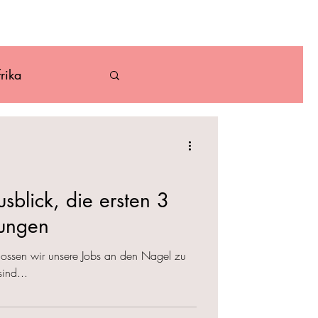
ber
Kontakt
rika
Karibik
sblick, die ersten 3
tungen
chlossen wir unsere Jobs an den Nagel zu
ind...