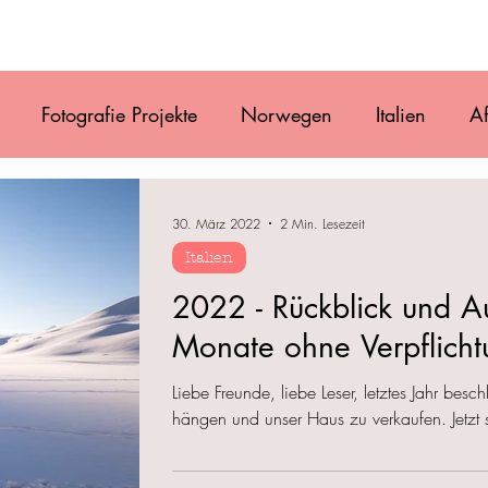
Film
Blog
Referenzen
Gallery
Ü
Fotografie Projekte
Norwegen
Italien
Af
uguay
Antarktis
Chile
Vanlife
Alaska
30. März 2022
2 Min. Lesezeit
Italien
Osteuropa
Costa Rica
Mexiko
Belize
2022 - Rückblick und Au
Monate ohne Verpflich
Liebe Freunde, liebe Leser, letztes Jahr bes
hängen und unser Haus zu verkaufen. Jetzt s