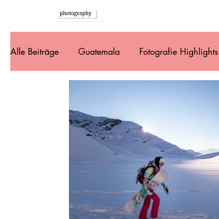
Home
Alle Beiträge
Guatemala
Fotografie Highlights
Südeuropa
Brasilien
Argentinien
Ur
Bolivien
Peru
Ecuador
Kolumbien