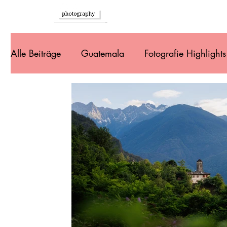
Home
Alle Beiträge
Guatemala
Fotografie Highlights
Südeuropa
Brasilien
Argentinien
Ur
Bolivien
Peru
Ecuador
Kolumbien