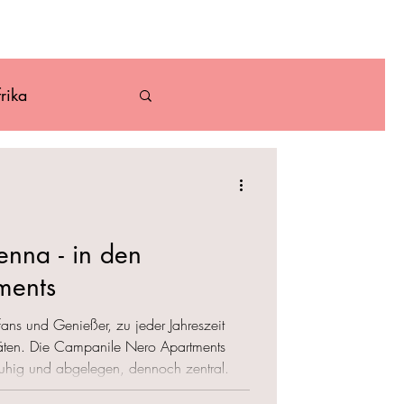
ber
Kontakt
rika
Karibik
enna - in den
ments
fans und Genießer, zu jeder Jahreszeit
vitäten. Die Campanile Nero Apartments
 ruhig und abgelegen, dennoch zentral.