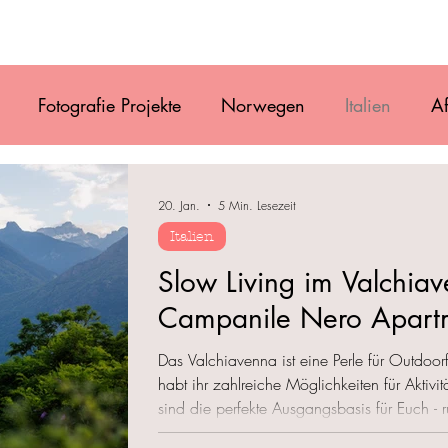
Film
Blog
Referenzen
Gallery
Ü
Fotografie Projekte
Norwegen
Italien
Af
uguay
Antarktis
Chile
Vanlife
Alaska
20. Jan.
5 Min. Lesezeit
Italien
Osteuropa
Costa Rica
Mexiko
Belize
Slow Living im Valchiav
Campanile Nero Apart
Das Valchiavenna ist eine Perle für Outdoor
habt ihr zahlreiche Möglichkeiten für Akti
sind die perfekte Ausgangsbasis für Euch -