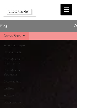
Blog
Costa Rica
Alle Beiträge
Guatemala
Fotografie
Highlights
Fotografie
Projekte
Norwegen
Italien
Afrika
Südeuropa