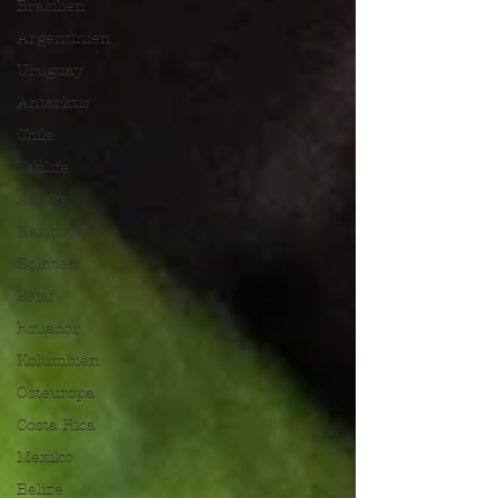
Brasilien
Argentinien
Uruguay
Antarktis
Chile
Vanlife
Alaska
Karibik
Bolivien
Peru
Ecuador
Kolumbien
Osteuropa
Costa Rica
Mexiko
Belize