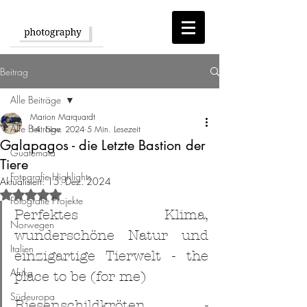
Beitrag
Alle Beiträge
Marion Marquardt
Alle Beiträge
14. Nov. 2024
5 Min. Lesezeit
Galapagos - die Letzte Bastion der
Guatemala
Tiere
Fotografie Highlights
Aktualisiert:
15. Dez. 2024
Mit NaN von 5 Sternen bewertet.
Fotografie Projekte
Perfektes Klima, 
Norwegen
wunderschöne Natur und 
Italien
einzigartige Tierwelt - the 
Afrika
place to be (for me)
Südeuropa
Riesenschildkröten - 