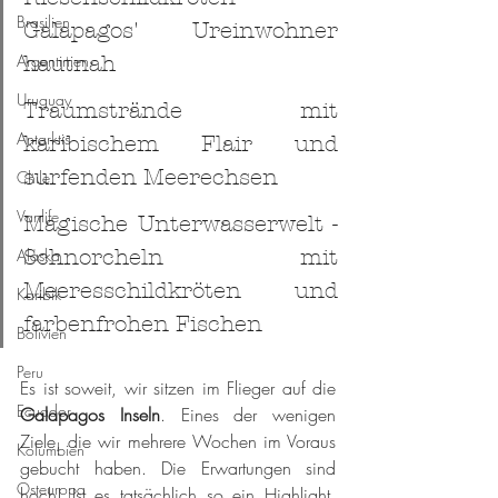
Brasilien
Galapagos' Ureinwohner 
Argentinien
hautnah
Uruguay
Traumstrände mit 
Antarktis
karibischem Flair und 
surfenden Meerechsen
Chile
Vanlife
Magische Unterwasserwelt - 
Alaska
Schnorcheln mit 
Meeresschildkröten und 
Karibik
farbenfrohen Fischen
Bolivien
Peru
Es ist soweit, wir sitzen im Flieger auf die 
Ecuador
Galapagos Inseln
. Eines der wenigen 
Ziele, die wir mehrere Wochen im Voraus 
Kolumbien
gebucht haben. Die Erwartungen sind 
Osteuropa
hoch! Ist es tatsächlich so ein Highlight, 