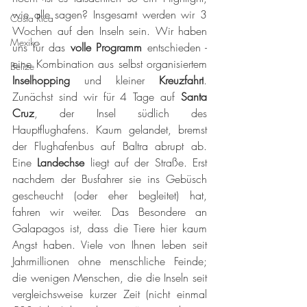
wie alle sagen? Insgesamt werden wir 3 
Costa Rica
Wochen auf den Inseln sein. Wir haben 
Mexiko
uns für das 
volle Programm
 entschieden - 
eine Kombination aus selbst organisiertem 
Belize
Inselhopping 
und kleiner 
Kreuzfahrt
. 
Zunächst sind wir für 4 Tage auf 
Santa 
Cruz
, der Insel südlich des 
Hauptflughafens. Kaum gelandet, bremst 
der Flughafenbus auf Baltra abrupt ab. 
Eine 
Landechse 
liegt auf der Straße. Erst 
nachdem der Busfahrer sie ins Gebüsch 
gescheucht (oder eher begleitet) hat, 
fahren wir weiter. Das Besondere an 
Galapagos ist, dass die Tiere hier kaum 
Angst haben. Viele von Ihnen leben seit 
Jahrmillionen ohne menschliche Feinde; 
die wenigen Menschen, die die Inseln seit 
vergleichsweise kurzer Zeit (nicht einmal 