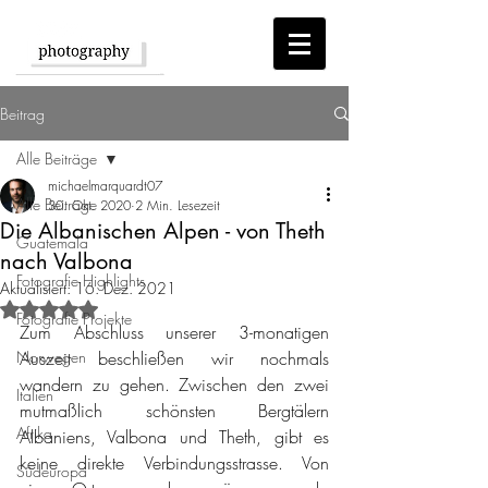
Beitrag
Alle Beiträge
michaelmarquardt07
Alle Beiträge
30. Okt. 2020
2 Min. Lesezeit
Die Albanischen Alpen - von Theth
Guatemala
nach Valbona
Fotografie Highlights
Aktualisiert:
16. Dez. 2021
Mit NaN von 5 Sternen bewertet.
Fotografie Projekte
Zum Abschluss unserer 3-monatigen 
Norwegen
Auszeit beschließen wir nochmals 
wandern zu gehen. Zwischen den zwei 
Italien
mutmaßlich schönsten Bergtälern 
Afrika
Albaniens, Valbona und Theth, gibt es 
keine direkte Verbindungsstrasse. Von 
Südeuropa