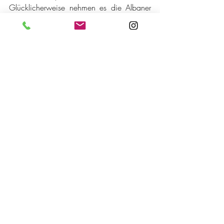
Glücklicherweise nehmen es die Albaner 
nicht so genau mit der Personenanzahl im 
Auto; so ist auch bei ausgebuchtem Taxi 
spontan ein Platz im Kofferraum zu 
bekommen.
Blautopf bei Theth