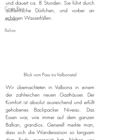
und dauert ca. 8 Stunden. Sie führt durch 
Costa Rica
authentische Dörfchen, und vorbei an 
schönen Wasserfällen.
Mexiko
Belize
Blick vom Pass ins Valbonatal
Wir übernachteten in Valbona in einem 
der zahlreichen neuen Gasthäuser. Der 
Komfort ist absolut ausreichend und erfüllt 
gehobenes Backpacker Niveau. Das 
Essen war, wie immer auf dem ganzen 
Balkan, grandios. Generell merkte man, 
dass sich die Wandersaison so langsam 
dem Ende zugeneigt hat. Neben uns 