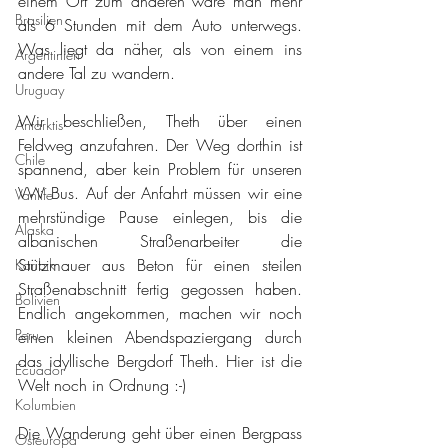
einem Ort zum anderen wäre man mehr 
Brasilien
als 6 Stunden mit dem Auto unterwegs. 
Was liegt da näher, als von einem ins 
Argentinien
andere Tal zu wandern. 
Uruguay
Wir beschließen, Theth über einen 
Antarktis
Feldweg anzufahren. Der Weg dorthin ist 
Chile
spannend, aber kein Problem für unseren 
VW Bus. Auf der Anfahrt müssen wir eine 
Vanlife
mehrstündige Pause einlegen, bis die 
Alaska
albanischen Straßenarbeiter die 
Stützmauer aus Beton für einen steilen 
Karibik
Straßenabschnitt fertig gegossen haben. 
Bolivien
Endlich angekommen, machen wir noch 
Peru
einen kleinen Abendspaziergang durch 
das idyllische Bergdorf Theth. Hier ist die 
Ecuador
Welt noch in Ordnung :-)
Kolumbien
Die Wanderung geht über einen Bergpass 
Osteuropa