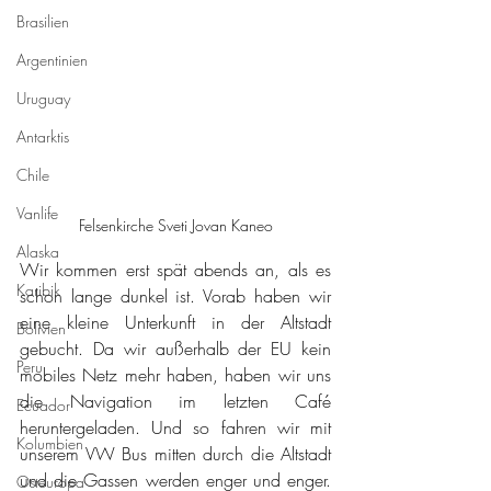
Brasilien
Argentinien
Uruguay
Antarktis
Chile
Vanlife
Felsenkirche Sveti Jovan Kaneo
Alaska
Wir kommen erst spät abends an, als es 
Karibik
schon lange dunkel ist. Vorab haben wir 
eine kleine Unterkunft in der Altstadt 
Bolivien
gebucht. Da wir außerhalb der EU kein 
Peru
mobiles Netz mehr haben, haben wir uns 
die Navigation im letzten Café 
Ecuador
heruntergeladen. Und so fahren wir mit 
Kolumbien
unserem VW Bus mitten durch die Altstadt 
und die Gassen werden enger und enger. 
Osteuropa