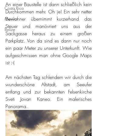
An einer Baustelle ist dann schließlich kein 
Costa Rica
Durchkommen mehr. Oh je! Ein sehr netter 
Bewohner übernimmt kurzerhand das 
Mexiko
Steuer und manövriert uns aus der 
Belize
Sackgasse heraus zu einem großen 
Parkplatz. Von da sind es dann nur noch 
ein paar Meter zu unserer Unterkunft. Wie 
aufgeschmissen man ohne Google Maps 
ist :-( 
Am nächsten Tag schlendern wir durch die 
wunderschöne Altstadt, am Seeufer 
entlang und zur bekannten Felsenkirche 
Sveti Jovan Kaneo. Ein malerisches 
Panorama. 