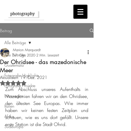
Beitrag
Alle Beiträge
Marion Marquardt
Alle Beiträge
17. Okt. 2020
2 Min. Lesezeit
Der Ohridsee - das mazedonische
Guatemala
Meer
Fotografie Highlights
Aktualisiert:
19. Dez. 2021
Mit NaN von 5 Sternen bewertet.
Fotografie Projekte
Zum Abschluss unseres Aufenthalts in 
Norwegen
Mazedonien fahren wir an den Ohridsee, 
den ältesten See Europas. Wie immer 
Italien
haben wir keinen festen Zeitplan und 
Afrika
schauen, wie es uns dort gefällt. Unsere 
erste Station ist die Stadt Ohrid. 
Südeuropa