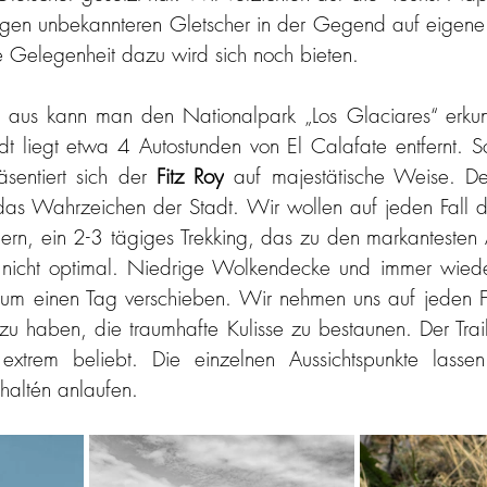
igen unbekannteren Gletscher in der Gegend auf eigene 
 Gelegenheit dazu wird sich noch bieten.
 aus kann man den Nationalpark „Los Glaciares“ erkund
 liegt etwa 4 Autostunden von El Calafate entfernt. Sc
sentiert sich der 
Fitz Roy
 auf majestätische Weise. D
rn, ein 2-3 tägiges Trekking, das zu den markantesten A
st nicht optimal. Niedrige Wolkendecke und immer wiede
 um einen Tag verschieben. Wir nehmen uns auf jeden Fa
haben, die traumhafte Kulisse zu bestaunen. Der Trail i
xtrem beliebt. Die einzelnen Aussichtspunkte lassen
haltén anlaufen. 