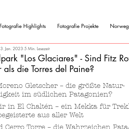
Film
Blog
Referenzen
Gallery
Ü
Fotografie Highlights
Fotografie Projekte
Norweg
asilien
Argentinien
Uruguay
Antarktis
C
3. Jan. 2023
5 Min. Lesezeit
park "Los Glaciares" - Sind Fitz R
 als die Torres del Paine?
ien
Peru
Ecuador
Kolumbien
Osteuropa
ernen bewertet.
Moreno Gletscher – die 
größte Natur-
gkeit im südlichen Patagonien?
ir in El Chaltén – ein Mekka für Trek
egeisterte aus aller Welt
d Cerro Torre – die Wahrzeichen Pata