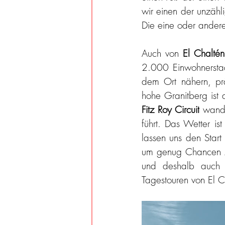
wir einen der unzähl
Die eine oder andere
Auch von 
El Chaltén
2.000 Einwohnerstadt
dem Ort nähern, prä
Fitz Roy Circuit
 wande
führt. Das Wetter i
lassen uns den Start
um genug Chancen zu 
und deshalb auch e
Tagestouren von El C