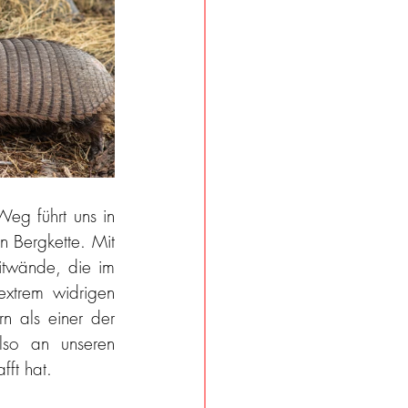
eg führt uns in 
n Bergkette. Mit 
itwände, die im 
extrem widrigen 
rn
 als einer der 
lso an unseren 
fft hat.