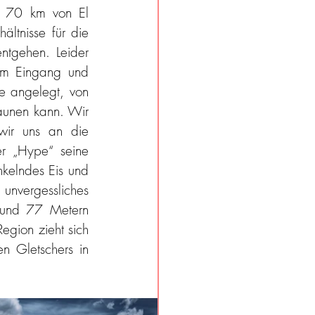
a 70 km von El 
ltnisse für die 
tgehen. Leider 
am Eingang und 
e angelegt, von 
aunen kann. Wir 
wir uns an die 
r „Hype“ seine 
kelndes Eis und 
vergessliches 
 und 77 Metern 
gion zieht sich 
n Gletschers in 