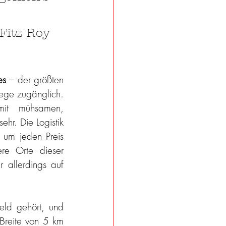
 Fitz Roy 
es
 – der größten 
ege zugänglich. 
it mühsamen, 
hr. Die Logistik 
 um jeden Preis 
e Orte dieser 
allerdings auf 
eld gehört, und 
reite von 5 km 