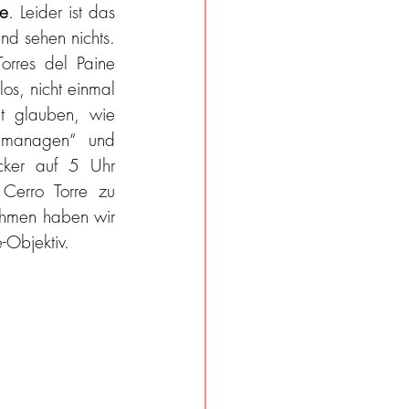
re
. Leider ist das 
nd sehen nichts. 
orres del Paine 
os, nicht einmal 
ht glauben, wie 
„managen“ und 
cker auf 5 Uhr 
erro Torre zu 
ahmen haben wir 
Objektiv. 