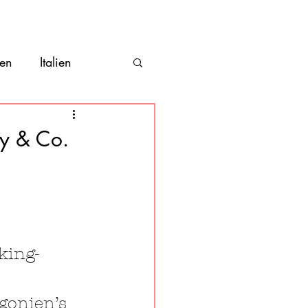
ber
Kontakt
en
Italien
hile
Vanlife
oy & Co.
Costa Rica
king- 
gonien’s 