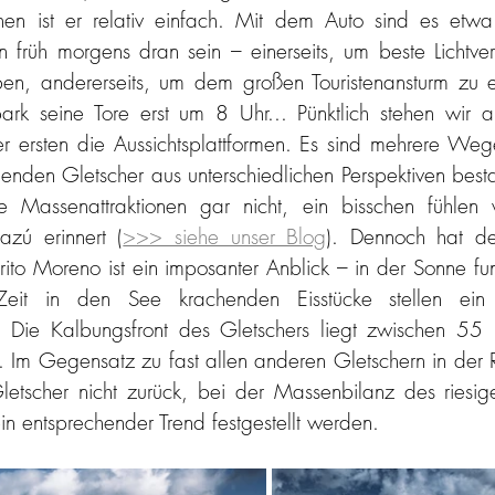
ichen ist er relativ einfach. Mit dem Auto sind es etw
 früh morgens dran sein – einerseits, um beste Lichtverhä
en, andererseits, um dem großen Touristenansturm zu en
park seine Tore erst um 8 Uhr... Pünktlich stehen wir 
er ersten die Aussichtsplattformen. Es sind mehrere Weg
nden Gletscher aus unterschiedlichen Perspektiven best
 Massenattraktionen gar nicht, ein bisschen fühlen 
azú erinnert (
>>> siehe unser Blog
). Dennoch hat de
rito Moreno ist ein imposanter Anblick – in der Sonne fun
it in den See krachenden Eisstücke stellen ein un
. Die Kalbungsfront des Gletschers liegt zwischen 55
. Im Gegensatz zu fast allen anderen Gletschern in der Re
etscher nicht zurück, bei der Massenbilanz des riesige
in entsprechender Trend festgestellt werden. 