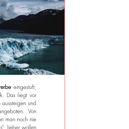
rerbe
 eingestuft, 
. Das liegt vor 
 aussteigen und 
angeboten. Von 
nn man noch nie 
"; lieber wollen 