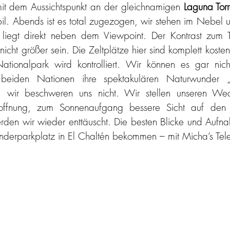
t dem Aussichtspunkt an der gleichnamigen 
Laguna Tor
bil. Abends ist es total zugezogen, wir stehen im Nebel u
 liegt direkt neben dem Viewpoint. Der Kontrast zum T
icht größer sein. Die Zeltplätze hier sind komplett kostenl
 Nationalpark wird kontrolliert. Wir können es gar nic
e beiden Nationen ihre spektakulären Naturwunder 
, wir beschweren uns nicht. Wir stellen unseren We
ffnung, zum Sonnenaufgang bessere Sicht auf den C
rden wir wieder enttäuscht. Die besten Blicke und Aufn
erparkplatz in El Chaltén bekommen – mit Micha’s Tele-