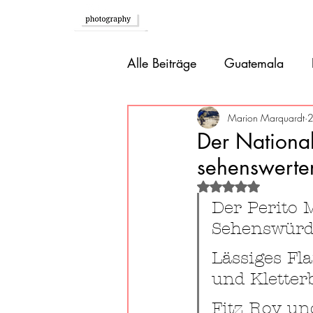
Home
Alle Beiträge
Guatemala
Afrika
Südeuropa
Br
Marion Marquardt
2
Der National
sehenswerter
Alaska
Karibik
Boliv
Mit NaN von 5 St
Der Perito 
Sehenswürdi
Mexiko
Belize
Lässiges Fla
und Kletterb
Fitz Roy un