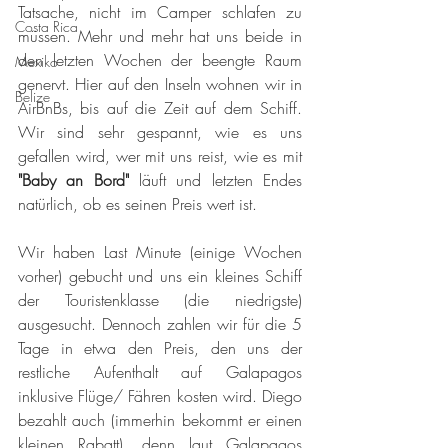
Tatsache, nicht im Camper schlafen zu 
Costa Rica
müssen. Mehr und mehr hat uns beide in 
den letzten Wochen der beengte Raum 
Mexiko
genervt. Hier auf den Inseln wohnen wir in 
Belize
AirBnBs, bis auf die Zeit auf dem Schiff. 
Wir sind sehr gespannt, wie es uns 
gefallen wird, wer mit uns reist, wie es mit 
"Baby an Bord"
 läuft und letzten Endes 
natürlich, ob es seinen Preis wert ist. 
Wir haben Last Minute (einige Wochen 
vorher) gebucht und uns ein kleines Schiff 
der Touristenklasse (die niedrigste) 
ausgesucht. Dennoch zahlen wir für die 5 
Tage in etwa den Preis, den uns der 
restliche Aufenthalt auf Galapagos 
inklusive Flüge/ Fähren kosten wird. Diego 
bezahlt auch (immerhin bekommt er einen 
kleinen Rabatt), denn laut Galapagos 