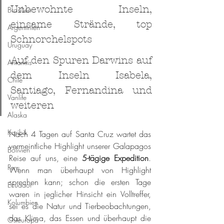
Unbewohnte Inseln, 
Brasilien
einsame Strände, top 
Argentinien
Schnorchelspots
Uruguay
Auf den Spuren Darwins auf 
Antarktis
dem Inseln Isabela, 
Chile
Santiago, Fernandina und 
Vanlife
weiteren
Alaska
Karibik
Nach 4 Tagen auf Santa Cruz wartet das 
vermeintliche Highlight unserer Galapagos 
Bolivien
Reise auf uns, eine 
5-tägige Expedition
. 
Peru
Wenn man überhaupt von Highlight 
sprechen kann; schon die ersten Tage 
Ecuador
waren in jeglicher Hinsicht ein Volltreffer, 
Kolumbien
sei es die Natur und Tierbeobachtungen, 
das Klima, das Essen und überhaupt die 
Osteuropa