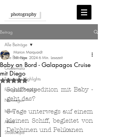
Beitrag
Alle Beiträge
Marion Marquardt
Alle Beiträge
19. Nov. 2024
6 Min. Lesezeit
Baby an Bord - Galapagos Cruise
Guatemala
mit Diego
Fotografie Highlights
Mit NaN von 5 Sternen bewertet.
Schiffsexpedition mit Baby - 
Fotografie Projekte
geht das?
Norwegen
Italien
5 Tage unterwegs auf einem 
kleinen Schiff, begleitet von 
Afrika
Delphinen und Pelikanen
Südeuropa