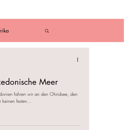
ber
Kontakt
rika
Karibik
zedonische Meer
donien fahren wir an den Ohridsee, den
keinen festen...