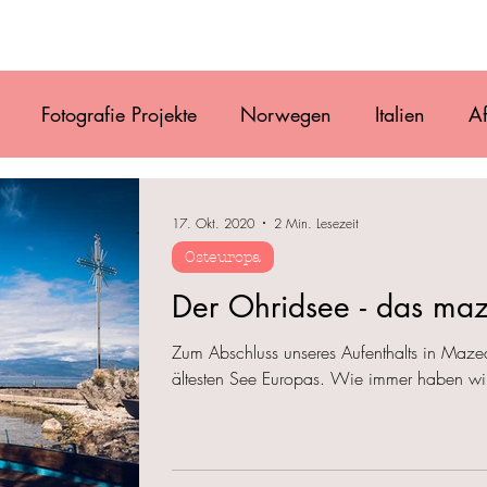
Film
Blog
Referenzen
Gallery
Ü
Fotografie Projekte
Norwegen
Italien
Af
uguay
Antarktis
Chile
Vanlife
Alaska
17. Okt. 2020
2 Min. Lesezeit
Osteuropa
Osteuropa
Costa Rica
Mexiko
Belize
Der Ohridsee - das ma
Zum Abschluss unseres Aufenthalts in Maze
ältesten See Europas. Wie immer haben wir 