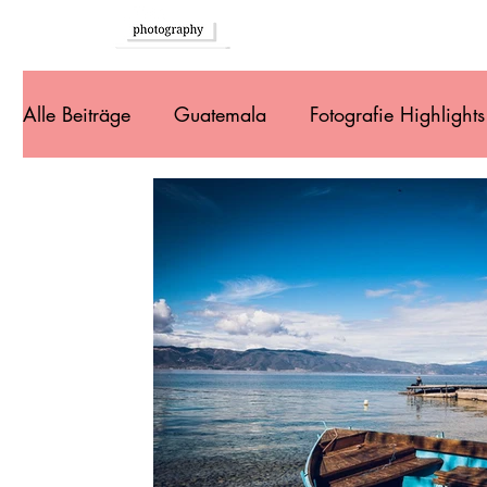
Home
Alle Beiträge
Guatemala
Fotografie Highlights
Südeuropa
Brasilien
Argentinien
Ur
Bolivien
Peru
Ecuador
Kolumbien