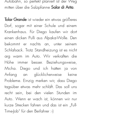
Autobahn, so perfekt planiert ist der Weg 
mitten über die Salzpfanne 
Salar di Arita
. 
Tolar Grande
 ist wieder ein etwas größeres 
Dorf, sogar mit einer Schule und einem 
Krankenhaus. Für Diego kaufen wir dort 
einen dicken Pulli aus Alpaka-Wolle. Den 
bekommt er nachts an, unter seinem 
Schlafsack. Trotz Standheizung ist es nicht 
arg warm im Auto. Wir verkraften die 
Höhe immer besser. Beziehungsweise, 
Micha. Diego und ich hatten ja von 
Anfang an glücklicherweise keine 
Probleme. Einzig merken wir, dass Diego 
tagsüber etwas mehr schläft. Das soll uns 
recht sein, bei den vielen Stunden im 
Auto. Wenn er wach ist, können wir nur 
kurze Strecken fahren und das ist ein „Full-
Time-Job“ für den Beifahrer :-)