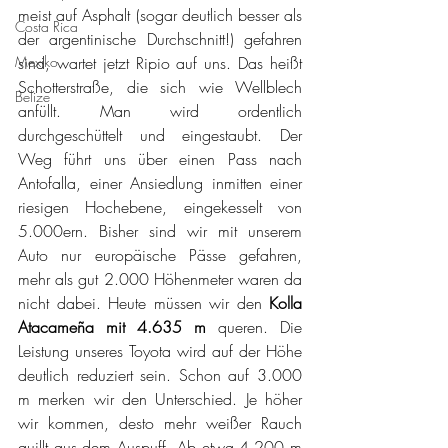
meist auf Asphalt (sogar deutlich besser als 
Costa Rica
der argentinische Durchschnitt!) gefahren 
Mexiko
sind, wartet jetzt Ripio auf uns. Das heißt 
Schotterstraße, die sich wie Wellblech 
Belize
anfüllt. Man wird ordentlich 
durchgeschüttelt und eingestaubt. Der 
Weg führt uns über einen Pass nach 
Antofalla, einer Ansiedlung inmitten einer 
riesigen Hochebene, eingekesselt von 
5.000ern. Bisher sind wir mit unserem 
Auto nur europäische Pässe gefahren, 
mehr als gut 2.000 Höhenmeter waren da 
nicht dabei. Heute müssen wir den 
Kolla 
Atacameña mit 4.635 m
 queren. Die 
Leistung unseres Toyota wird auf der Höhe 
deutlich reduziert sein. Schon auf 3.000 
m merken wir den Unterschied. Je höher 
wir kommen, desto mehr weißer Rauch 
quillt aus dem Auspuff. Ab etwa 4.200 m 