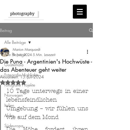
Beitrag
Alle Beiträge
Marion Marquardt
Alle Beiträge
9. Juni 2024
5 Min. Lesezeit
Die Puna - Argentinien's Hochwüste -
Guatemala
das Abenteuer geht weiter
Fotografie Highlights
Aktualisiert:
15. Juli 2024
Mit NaN von 5 Sternen bewertet.
Fotografie Projekte
10 Tage unterwegs in einer 
Norwegen
lebensfeindlichen 
Italien
Umgebung – wir fühlen uns 
Afrika
wie auf dem Mond
Südeuropa
Die Höhe fordert ihren 