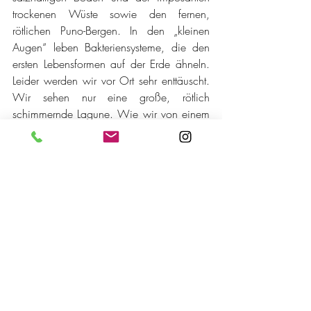
trockenen Wüste sowie den fernen, 
rötlichen Puno-Bergen. In den „kleinen 
Augen“ leben Bakteriensysteme, die den 
ersten Lebensformen auf der Erde ähneln. 
Leider werden wir vor Ort sehr enttäuscht. 
Wir sehen nur eine große, rötlich 
schimmernde Lagune. Wie wir von einem 
Argentinier, der hier schon öfter war, 
erfahren, ist mit dem Bau der Holzstege 
das fragile Ökosystem geschädigt 
worden. Grundwasser vermischt mit 
lehmhaltigem Boden hat die Fläche 
geflutet. Ob der Schaden reversibel ist, 
bleibt ungeklärt. Eine Schande!