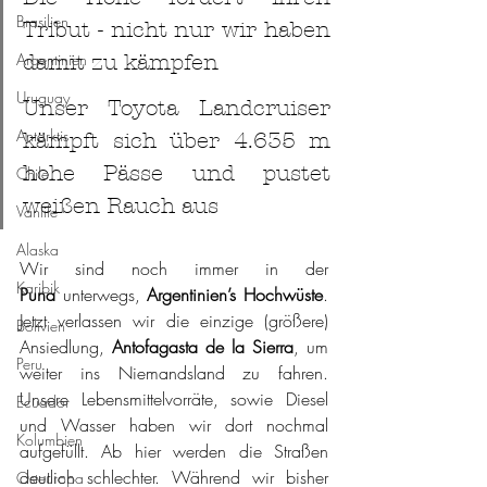
Brasilien
Tribut - nicht nur wir haben 
Argentinien
damit zu kämpfen
Uruguay
Unser Toyota Landcruiser 
Antarktis
kämpft sich über 4.635 m 
hohe Pässe und pustet 
Chile
weißen Rauch aus
Vanlife
Alaska
Wir sind noch immer in der 
Karibik
Puna
 unterwegs, 
Argentinien’s Hochwüste
. 
Jetzt verlassen wir die einzige (größere) 
Bolivien
Ansiedlung, 
Antofagasta de la Sierra
, um 
Peru
weiter ins Niemandsland zu fahren. 
Unsere Lebensmittelvorräte, sowie Diesel 
Ecuador
und Wasser haben wir dort nochmal 
Kolumbien
aufgefüllt. Ab hier werden die Straßen 
deutlich schlechter. Während wir bisher 
Osteuropa