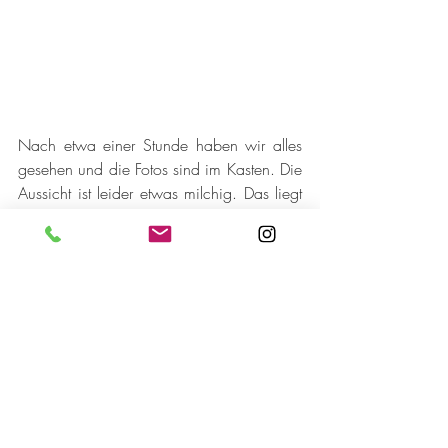
Nach etwa einer Stunde haben wir alles 
gesehen und die Fotos sind im Kasten. Die 
Aussicht ist leider etwas milchig. Das liegt 
an den aktuellen Bränden im Amazonas, 
vor allem in Ecuador und Brasilien. 
Dennoch, in Summe ist die 
Winterresidenz 
der Inka-Herrscher
 schon sehr imposant. 
Die Präzision der Bauweise und die 
Städteplanung mit Wasserversorgung, die 
etwa 1.450 n. Chr. entstand, ist 
schlichtweg beeindruckend. Sind es 400 
$ wert? Nun ja, wir wollten Peru auf jeden 
Fall nicht ohne dieses Highlight verlassen. 