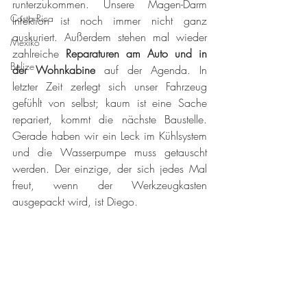
runterzukommen. Unsere Magen-Darm 
Costa Rica
Infektion ist noch immer nicht ganz 
auskuriert. Außerdem stehen mal wieder 
Mexiko
zahlreiche 
Reparaturen am Auto und in 
Belize
der Wohnkabine
 auf der Agenda. In 
letzter Zeit zerlegt sich unser Fahrzeug 
gefühlt von selbst; kaum ist eine Sache 
repariert, kommt die nächste Baustelle. 
Gerade haben wir ein Leck im Kühlsystem 
und die Wasserpumpe muss getauscht 
werden. Der einzige, der sich jedes Mal 
freut, wenn der Werkzeugkasten 
ausgepackt wird, ist Diego. 