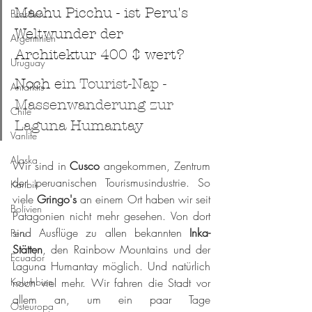
Machu Picchu - ist Peru's 
Brasilien
Weltwunder der 
Argentinien
Architektur 400 $ wert?
Uruguay
Noch e
in Tourist-Nap - 
Antarktis
Massenwanderung zur 
Chile
Laguna Humantay
Vanlife
Alaska
Wir sind in 
Cusco 
angekommen, Zentrum 
der peruanischen Tourismusindustrie. So 
Karibik
viele 
Gringo's 
an einem Ort haben wir seit 
Bolivien
Patagonien nicht mehr gesehen. Von dort 
sind Ausflüge zu allen bekannten 
Inka-
Peru
Stätten
, den Rainbow Mountains und der 
Ecuador
Laguna Humantay möglich. Und natürlich 
Kolumbien
noch viel mehr. Wir fahren die Stadt vor 
allem an, um ein paar Tage 
Osteuropa