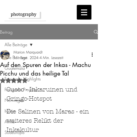
Beitrag
Alle Beiträge
Marion Marquardt
Alle Beiträge
11. Sept. 2024
4 Min. Lesezeit
Auf den Spuren der Inkas - Machu
Guatemala
Picchu und das heilige Tal
Fotografie Highlights
Mit NaN von 5 Sternen bewertet.
Cusco - Inkaruinen und 
Fotografie Projekte
Gringo-Hotspot
Norwegen
Italien
Die Salinen von Maras - ein 
weiteres Relikt der 
Afrika
Inkakultur
Südeuropa