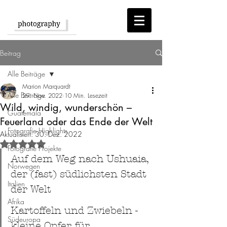
Beitrag
Alle Beiträge
Marion Marquardt
Alle Beiträge
29. Nov. 2022
10 Min. Lesezeit
Wild, windig, wunderschön –
Guatemala
Feuerland oder das Ende der Welt
Fotografie Highlights
Aktualisiert:
30. Dez. 2022
Mit NaN von 5 Sternen bewertet.
Fotografie Projekte
Auf dem Weg nach Ushuaia, 
Norwegen
der (fast) südlichsten Stadt 
Italien
der Welt
Afrika
Kartoffeln und Zwiebeln - 
Südeuropa
kleine Opfer für 