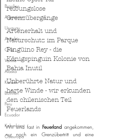
Brasilien
reibungslose 
Argentinien
Grenzübergänge
Uruguay
Artenerhalt und 
Antarktis
Naturschutz im Parque 
Pingüino Rey - die 
Chile
Königspinguin Kolonie von 
Vanlife
Bahia Inutil 
Alaska
Unberührte Natur und 
Karibik
harte Winde - wir erkunden 
Bolivien
den chilenischen Teil 
Peru
Feuerlands 
Ecuador
Kolumbien
Wir sind fast in 
Feuerland 
angekommen, 
nur noch ein Grenzübertritt und eine 
Osteuropa