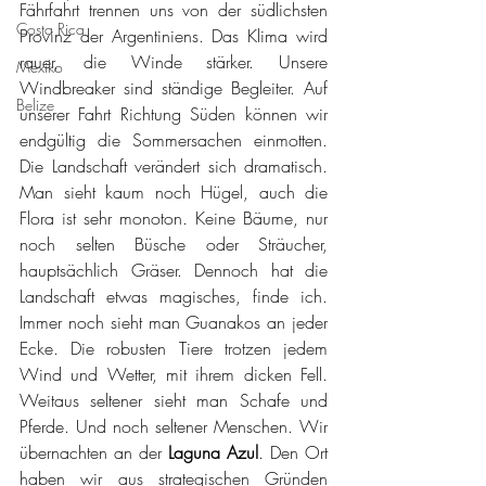
Fährfahrt trennen uns von der südlichsten 
Costa Rica
Provinz der Argentiniens. Das Klima wird 
rauer, die Winde stärker. Unsere 
Mexiko
Windbreaker sind ständige Begleiter. Auf 
Belize
unserer Fahrt Richtung Süden können wir 
endgültig die Sommersachen einmotten. 
Die Landschaft verändert sich dramatisch. 
Man sieht kaum noch Hügel, auch die 
Flora ist sehr monoton. Keine Bäume, nur 
noch selten Büsche oder Sträucher, 
hauptsächlich Gräser. Dennoch hat die 
Landschaft etwas magisches, finde ich. 
Immer noch sieht man Guanakos an jeder 
Ecke. Die robusten Tiere trotzen jedem 
Wind und Wetter, mit ihrem dicken Fell. 
Weitaus seltener sieht man Schafe und 
Pferde. Und noch seltener Menschen. Wir 
übernachten an der 
Laguna Azul
. Den Ort 
haben wir aus strategischen Gründen 