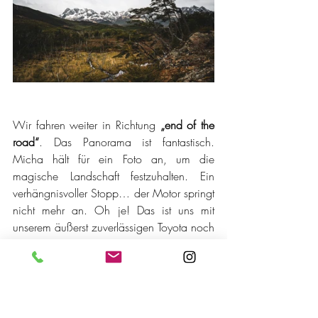
Wir fahren weiter in Richtung 
„end of the 
road“
. Das Panorama ist fantastisch. 
Micha hält für ein Foto an, um die 
magische Landschaft festzuhalten. Ein 
verhängnisvoller Stopp… der Motor springt 
nicht mehr an. Oh je! Das ist uns mit 
unserem äußerst zuverlässigen Toyota noch 
nie passiert. Nicht gerade der beste Ort, 
um liegen zu bleiben. Wir haben seit über 
8 Fahrstunden kein Mobilfunknetz und 
auch keinen Menschen gesehen. Einzig 
14 km entfernt, an der Caleta Maria, 