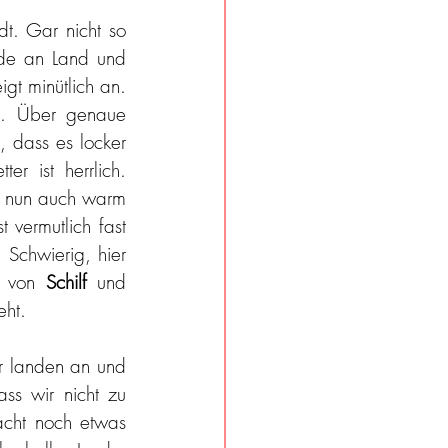
t. Gar nicht so 
de an Land und 
t minütlich an. 
d. Über genaue 
 dass es locker 
 ist herrlich. 
h nun auch warm 
vermutlich fast 
Schwierig, hier 
h von 
Schilf
 und 
eht. 
 landen an und 
ss wir nicht zu 
acht noch etwas 