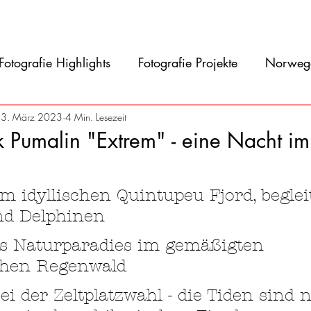
Film
Blog
Referenzen
Gallery
Ü
Fotografie Highlights
Fotografie Projekte
Norweg
asilien
Argentinien
Uruguay
Antarktis
C
3. März 2023
4 Min. Lesezeit
 Pumalin "Extrem" - eine Nacht im
ien
Peru
Ecuador
Kolumbien
Osteuropa
ernen bewertet.
m idyllischen Quintupeu Fjord, beglei
nd Delphinen
s Naturparadies im gemäßigten 
chen Regenwald
i der Zeltplatzwahl - die Tiden sind n