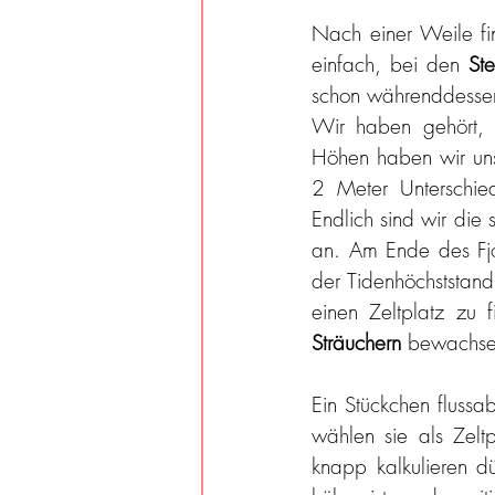
Nach einer Weile fin
einfach, bei den 
St
schon währenddessen 
Wir haben gehört, 
Höhen haben wir uns 
2 Meter Unterschied
Endlich sind wir die
an. Am Ende des Fjor
der Tidenhöchststand
einen Zeltplatz zu 
Sträuchern
 bewachsen
Ein Stückchen flussab
wählen sie als Zeltp
knapp kalkulieren d