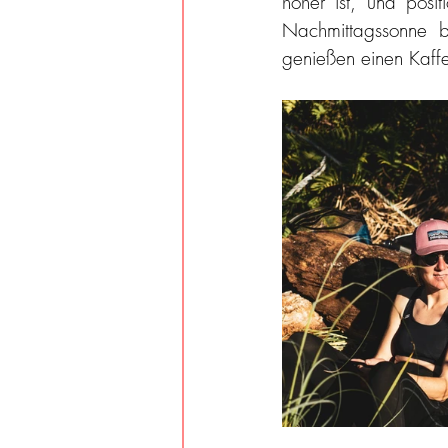
höher ist, und posi
Nachmittagssonne b
genießen einen Kaffee