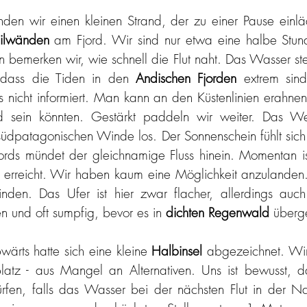
den wir einen kleinen Strand, der zu einer Pause einläd
eilwänden
 am Fjord. Wir sind nur etwa eine halbe Stun
bemerken wir, wie schnell die Flut naht. Das Wasser steig
dass die Tiden in den 
Andischen Fjorden
 extrem sin
nicht informiert. Man kann an den Küstenlinien erahnen,
 sein könnten. Gestärkt paddeln wir weiter. Das Wetter
 südpatagonischen Winde los. Der Sonnenschein fühlt sic
ds mündet der gleichnamige Fluss hinein. Momentan ist 
 erreicht. Wir haben kaum eine Möglichkeit anzulanden. 
finden. Das Ufer ist hier zwar flacher, allerdings auc
 und oft sumpfig, bevor es in 
dichten Regenwald
 überg
wärts hatte sich eine kleine 
Halbinsel
 abgezeichnet. Wir
latz - aus Mangel an Alternativen. Uns ist bewusst, da
ürfen, falls das Wasser bei der nächsten Flut in der N