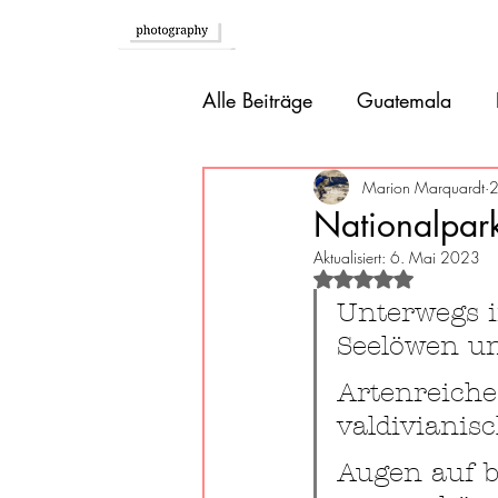
Home
Alle Beiträge
Guatemala
Afrika
Südeuropa
Br
Marion Marquardt
2
Nationalpark
Aktualisiert:
6. Mai 2023
Alaska
Karibik
Boliv
Mit NaN von 5 St
Unterwegs i
Seelöwen u
Mexiko
Belize
Artenreiche
valdivianis
Augen auf be