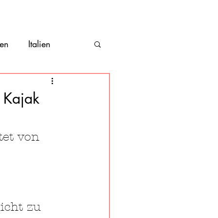
ber
Kontakt
en
Italien
hile
Vanlife
 Kajak
Costa Rica
tet von 
icht zu 