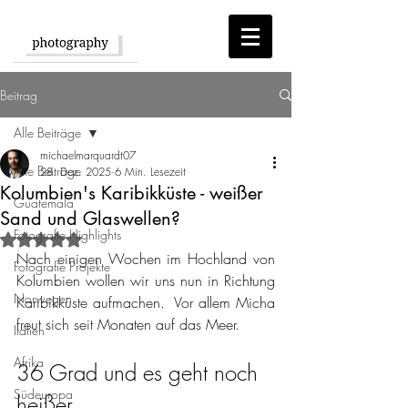
Beitrag
Alle Beiträge
michaelmarquardt07
Alle Beiträge
28. Dez. 2025
6 Min. Lesezeit
Kolumbien's Karibikküste - weißer
Guatemala
Sand und Glaswellen?
Fotografie Highlights
Mit NaN von 5 Sternen bewertet.
Nach einigen Wochen im Hochland von 
Fotografie Projekte
Kolumbien wollen wir uns nun in Richtung 
Norwegen
Karibikküste aufmachen.  Vor allem Micha 
freut sich seit Monaten auf das Meer. 
Italien
Afrika
36 Grad und es geht noch 
Südeuropa
heißer 