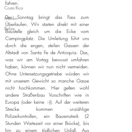
fahren. 
Costa Rica
Der Sonntag bringt das Fass zum 
Mexiko
Überlaufen. Wir starten direkt mit einer 
Belize
Baustelle gleich um die Ecke vom 
Campingplatz. Die Umleitung führt uns 
durch die engen, steilen Gassen der 
Altstadt von Santa Fe de Antioquia. Das, 
was wir am Vortag bewusst umfahren 
haben, können wir nun nicht vermeiden. 
Ohne Untersetzungsgetriebe würden wir 
mit unserem Gewicht so manche Gasse 
nicht hochkommen. Hier gelten wohl 
andere Straßenbau Vorschriften wie in 
Europa (oder keine :-)). Auf der weiteren 
Strecke kommen unzählige 
Polizeikontrollen, ein Bauernstreik (2 
Stunden Wartezeit vor einer Brücke), bis 
hin zu einem tödlichen Unfall. Aus 