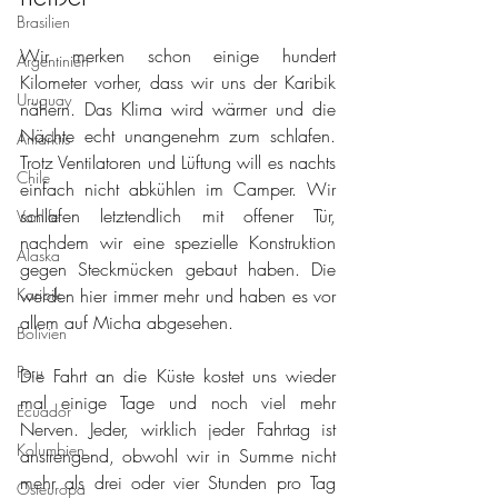
Brasilien
Wir merken schon einige hundert 
Argentinien
Kilometer vorher, dass wir uns der Karibik 
Uruguay
nähern. Das Klima wird wärmer und die 
Nächte echt unangenehm zum schlafen. 
Antarktis
Trotz Ventilatoren und Lüftung will es nachts 
Chile
einfach nicht abkühlen im Camper. Wir 
schlafen letztendlich mit offener Tür, 
Vanlife
nachdem wir eine spezielle Konstruktion 
Alaska
gegen Steckmücken gebaut haben. Die 
Karibik
werden hier immer mehr und haben es vor 
allem auf Micha abgesehen. 
Bolivien
Peru
Die Fahrt an die Küste kostet uns wieder 
mal einige Tage und noch viel mehr 
Ecuador
Nerven. Jeder, wirklich jeder Fahrtag ist 
Kolumbien
anstrengend, obwohl wir in Summe nicht 
mehr als drei oder vier Stunden pro Tag 
Osteuropa