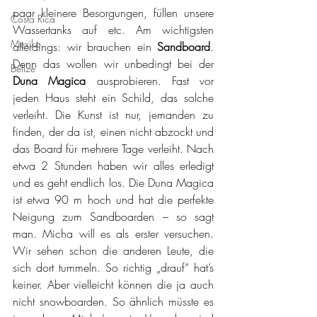
paar kleinere Besorgungen, füllen unsere 
Costa Rica
Wassertanks auf etc. Am wichtigsten 
Mexiko
allerdings: wir brauchen ein 
Sandboard
. 
Denn das wollen wir unbedingt bei der 
Belize
Duna Magica
 ausprobieren. Fast vor 
jeden Haus steht ein Schild, das solche 
verleiht. Die Kunst ist nur, jemanden zu 
finden, der da ist, einen nicht abzockt und 
das Board für mehrere Tage verleiht. Nach 
etwa 2 Stunden haben wir alles erledigt 
und es geht endlich los. Die Duna Magica 
ist etwa 90 m hoch und hat die perfekte 
Neigung zum Sandboarden – so sagt 
man. Micha will es als erster versuchen. 
Wir sehen schon die anderen Leute, die 
sich dort tummeln. So richtig „drauf“ hat’s 
keiner. Aber vielleicht können die ja auch 
nicht snowboarden. So ähnlich müsste es 