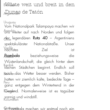
Wüste weit und breit in den 
Brasilien
Dunas de Tatón
Argentinien
Uruguay
Vom Nationalpark Talampaya machen wir 
Antarktis
uns weiter auf nach Norden und folgen 
der legendären 
Ruta 40
 – Argentiniens 
Chile
spektakulärster Nationalstraße. Unser 
Vanlife
nächstes Ziel ist 
Fiambala
 beziehungsweise die 
Alaska
Wüstenlandschaft, die gleich hinter dem 
Karibik
kleinen Städtchen beginnt. Endlich soll 
auch das Wetter besser werden. Bisher 
Bolivien
hatten wir ziemlich kalte, bedeckte Tage – 
Peru
ganz entgegen dem Wintertrend in der 
Gegend. Normalerweise ist es tagsüber 
Ecuador
sonnig und windstill.
Kolumbien
Osteuropa
In Fiambala machen wir erstmal noch ein 