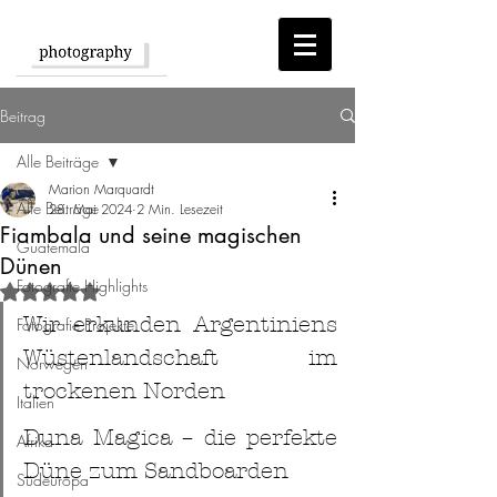
Beitrag
Alle Beiträge
Marion Marquardt
Alle Beiträge
28. Mai 2024
2 Min. Lesezeit
Fiambala und seine magischen
Guatemala
Dünen
Fotografie Highlights
Mit NaN von 5 Sternen bewertet.
Wir erkunden Argentiniens 
Fotografie Projekte
Wüstenlandschaft im 
Norwegen
trockenen Norden
Italien
Duna Magica – die perfekte 
Afrika
Düne zum Sandboarden
Südeuropa